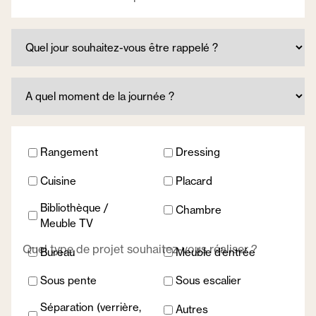
Quel
jour
souhaitez-
A
vous
quel
être
moment
rappelé
Rangement
Dressing
de
?
la
Cuisine
Placard
journée
?
Bibliothèque /
Chambre
Meuble TV
Quel type de projet souhaitez-vous réaliser ?
Bureau
Meuble d’entrée
Sous pente
Sous escalier
Séparation (verrière,
Autres