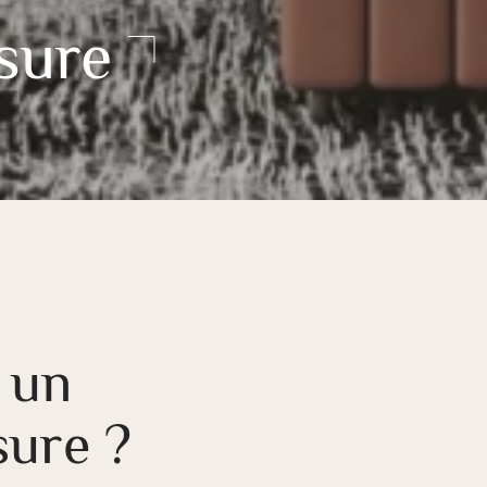
sure
 un
sure ?