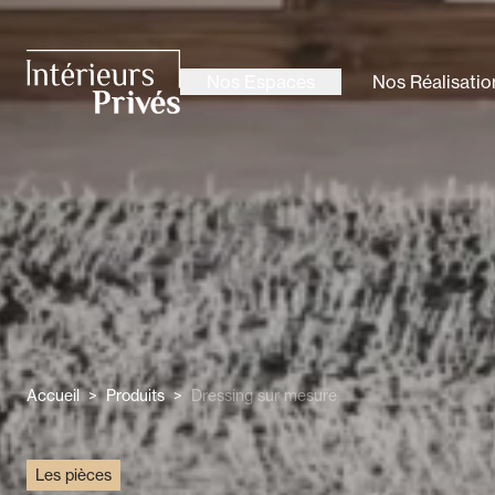
ALLER AU CONTENU PRINCIPAL
Nos Espaces
Nos Réalisatio
Intérieurs Privés
Accueil
>
Produits
>
Dressing sur mesure
Les pièces