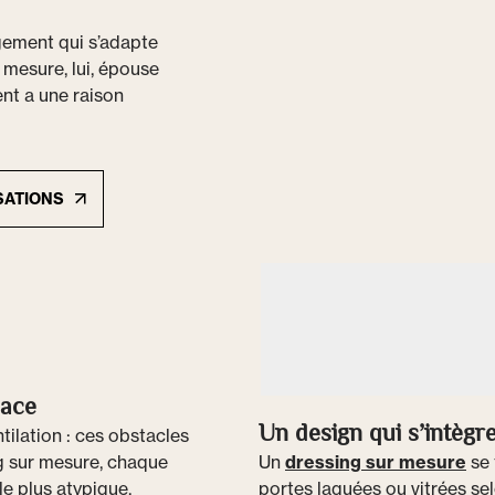
ngement qui s’adapte
 mesure, lui, épouse
nt a une raison
SATIONS
pace
Un design qui s’intègre
ntilation : ces obstacles
ng sur mesure, chaque
Un
dressing sur mesure
se 
e plus atypique.
portes laquées ou vitrées sel