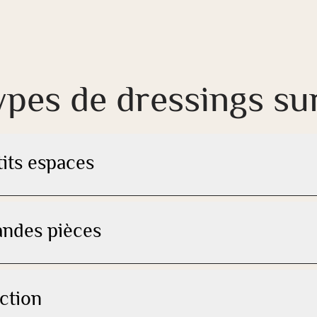
types de dressings s
its espaces
andes pièces
ction