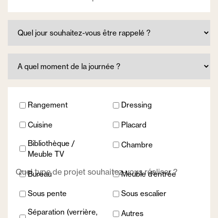
Quel
jour
souhaitez-
A
vous
quel
être
moment
rappelé
Rangement
Dressing
de
?
la
Cuisine
Placard
journée
?
Bibliothèque /
Chambre
Meuble TV
Quel type de projet souhaitez-vous réaliser ?
Bureau
Meuble d’entrée
Sous pente
Sous escalier
Séparation (verrière,
Autres