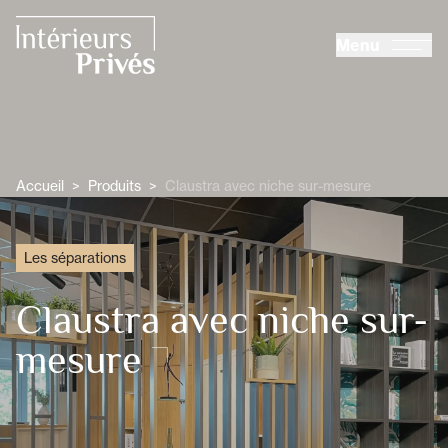
ALLER AU CONTENU PRINCIPAL
Menu
Intérieurs Privés
Accueil
>
Produits
>
Claustra avec niche sur-mesure
Les séparations
Claustra avec niche sur-
mesure