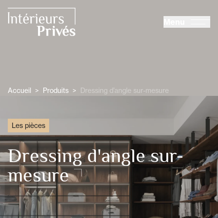
ALLER AU CONTENU PRINCIPAL
Menu
Intérieurs Privés
Accueil
>
Produits
>
Dressing d’angle sur-mesure
Les pièces
Dressing d'angle sur-
mesure