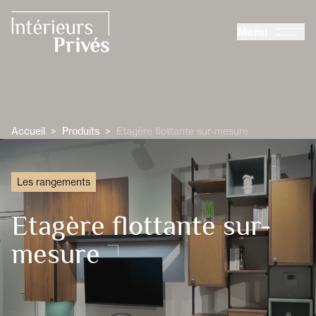
ALLER AU CONTENU PRINCIPAL
Menu
Intérieurs Privés
Accueil
>
Produits
>
Etagère flottante sur-mesure
Les rangements
Etagère flottante sur-
mesure