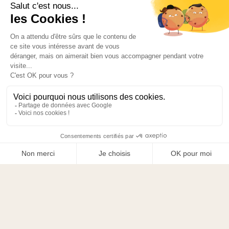
votre meuble buanderie sur-mesure ?
Un accompagnement personnalisé
Un concepteur prend en compte les exigences
techniques des appareils, comme la ventilation, les
vibrations ou le poids, pour proposer une solution
adaptée à votre espace.
Une expertise technique
La prise en compte des arrivées d’eau, de l’alimentation
électrique, de la ventilation et des volumes disponibles
demande une bonne maîtrise des contraintes propres à
la buanderie.
Des finitions de qualité
L’ajustement des façades, l’alignement des portes et le
choix des accessoires contribuent à un rendu soigné et