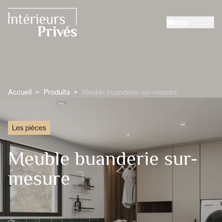
ALLER AU CONTENU PRINCIPAL
Menu
Intérieurs Privés
Accueil
>
Produits
>
Meuble buanderie sur-mesure
Les pièces
Meuble buanderie sur-
mesure