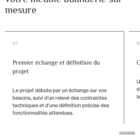
mesure
#1
#
Premier échange et définition du
C
projet
U
d
Le projet débute par un échange sur vos
l
besoins, suivi d’un relevé des contraintes
techniques et d’une définition précise des
fonctionnalités attendues.