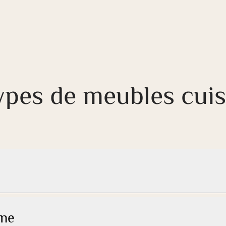
types de meubles cui
ine