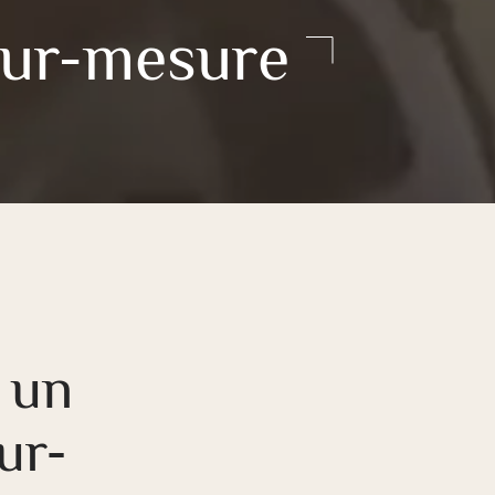
sur-mesure
 un
ur-