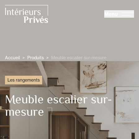
ALLER AU CONTENU PRINCIPAL
Menu
Intérieurs Privés
Accueil
>
Produits
>
Meuble escalier sur-mesure
Les rangements
Meuble escalier sur-
mesure