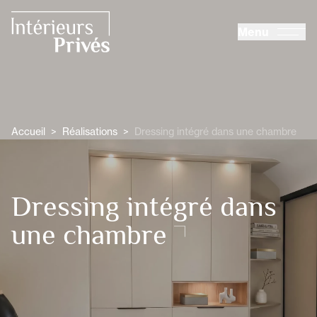
ALLER AU CONTENU PRINCIPAL
Menu
Intérieurs Privés
Accueil
>
Réalisations
>
Dressing intégré dans une chambre
Dressing intégré dans
une chambre