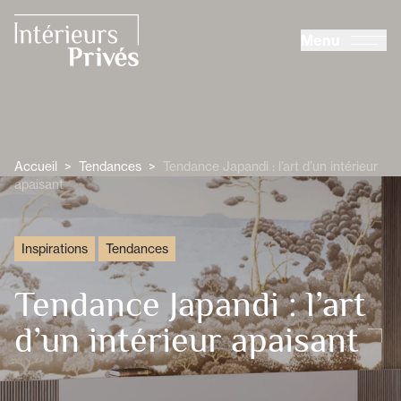
ALLER AU CONTENU PRINCIPAL
Menu
Intérieurs Privés
Accueil
>
Tendances
>
Tendance Japandi : l’art d’un intérieur
apaisant
Inspirations
Tendances
Tendance Japandi : l’art
d’un intérieur apaisant