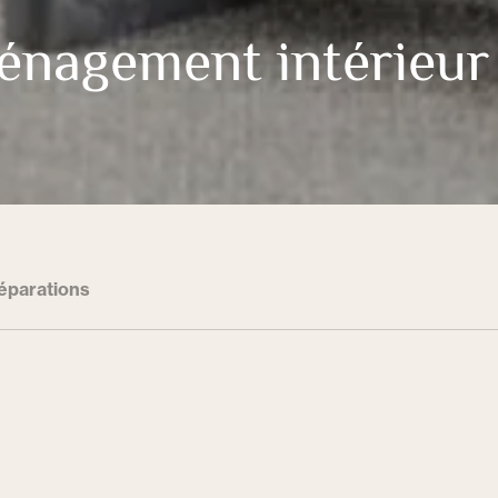
énagement intérieur
éparations