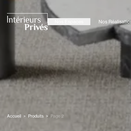
ALLER AU CONTENU PRINCIPAL
Nos Espaces
Nos Réalisatio
Intérieurs Privés
Accueil
>
Produits
>
Page 2